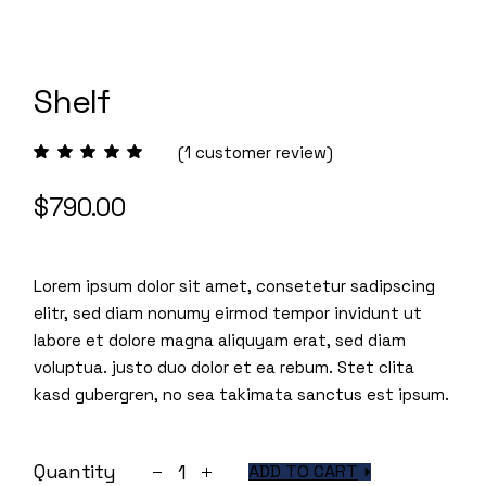
Shelf
(
1
customer review)
$
790.00
Lorem ipsum dolor sit amet, consetetur sadipscing
elitr, sed diam nonumy eirmod tempor invidunt ut
labore et dolore magna aliquyam erat, sed diam
voluptua. justo duo dolor et ea rebum. Stet clita
kasd gubergren, no sea takimata sanctus est ipsum.
Shelf quantity
Quantity
ADD TO CART